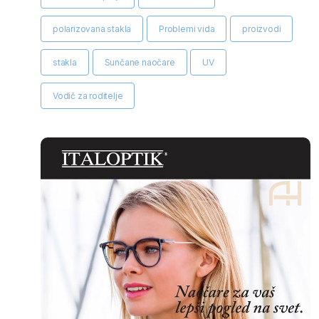
polarizovana stakla
Problemi vida
proizvodi
stakla
Sunčane naočare
UV
Vodič za roditelje