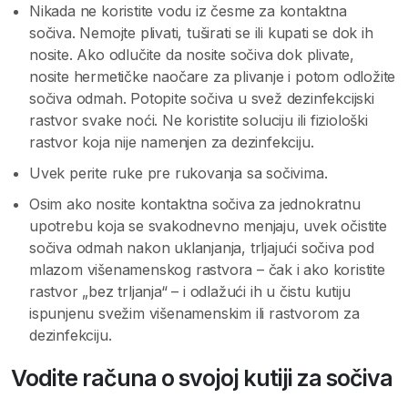
Nikada ne koristite vodu iz česme za kontaktna
sočiva. Nemojte plivati, tuširati se ili kupati se dok ih
nosite. Ako odlučite da nosite sočiva dok plivate,
nosite hermetičke naočare za plivanje i potom odložite
sočiva odmah. Potopite sočiva u svež dezinfekcijski
rastvor svake noći. Ne koristite soluciju ili fiziološki
rastvor koja nije namenjen za dezinfekciju.
Uvek perite ruke pre rukovanja sa sočivima.
Osim ako nosite kontaktna sočiva za jednokratnu
upotrebu koja se svakodnevno menjaju, uvek očistite
sočiva odmah nakon uklanjanja, trljajući sočiva pod
mlazom višenamenskog rastvora – čak i ako koristite
rastvor „bez trljanja“ – i odlažući ih u čistu kutiju
ispunjenu svežim višenamenskim ili rastvorom za
dezinfekciju.
Vodite računa o svojoj kutiji za sočiva