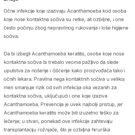
Očne infekcije koje izazivaju Acanthamoeba kod osoba
koje nose kontaktna sočiva su retke, ali ozbiljne, i one
često počinju zbog nepravilnog rukovanja i loše higijene
sočiva.
Da bi izbegli Acanthamoeba keratitis, osobe koje nose
kontaktna sočiva bi trebalo veoma pažljivo da slede
uputstva za nošenje i čišćenje kako proizvođača tako i
očnih lekara. Pravilna nega kontaktnih sočiva u velikoj
meri smanjuje rizik od svih infekcija oka vezanih za
kontaktna sočiva, uključujući i one koje izaziva
Acanthamoeba. Prevencija je uvek najbolji pristup, jer
Acanthamoeba keratitis može biti izuzetno teško za
lečenje; u stvari, ponekad ove infekcije zahtevaju
transplantaciju rožnjače, što je ozbiljna hirurška