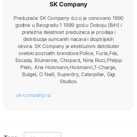
SK Company
Preduzeće SK Company d.o.o je osnovano 1990
godine u Beogradu 1 1999 god.u Doboju (BiH) i
pretežna delatnost preduzeca je prodaja i
distribucija suncanih nacara i dioptrijskih
okvira. SK Company je ekskluzivni distributer
svetski poznatih brendova:Police, Furla,Fila,
Escada, Blumarine, Chopard, Nina Ricci,Philipp
Plein, Ana Hickmann,Hickmann,T-Charge,
Bulget, O Neill, Superdry, Caterpillar, Gigi
Studios.
sk-company.rs/