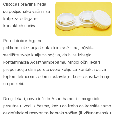
Čistoća i pravilna nega
su podjednako važni i za
kutije za odlaganje
kontaktnih sočiva.
Pored dobre higijene
prilikom rukovanja kontaktnim sočivima, očistite i
sterilišite svoje kutije za sočiva, da bi se izbegla
kontaminacija Acanthamoebama. Mnogi očni lekari
preporučuju da isperete svoju kutiju za kontakt sočiva
toplom tekućom vodom i ostavite je da se osuši kada nije
u upotrebi.
Drugi lekari, navodeći da Acanthamoebe mogu biti
prisutne u vodi iz česme, kažu da treba da koristite samo
dezinfekcioni rastvor za kontakt sočiva (ili višenamensku