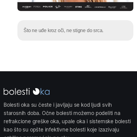
Što ne uđe kroz oči, ne stigne do srca.
Bolesti oka su česte i javljaju se kod ljudi svih
starosnih doba. Očne bolesti možemo podeliti na
refrakcione greške oka, upale oka i sistemske bolesti
kao što su opšte infektivne bolesti koje izazivaju