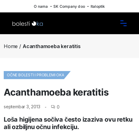
O nama
SK Company doo
Italoptik
Home
Acanthamoeba keratitis
OČNE BOLESTI I PROBLEMI OKA
Acanthamoeba keratitis
septembar 3, 2013
0
Loša higijena sočiva često izaziva ovu retku
ali ozbiljnu očnu infekciju.