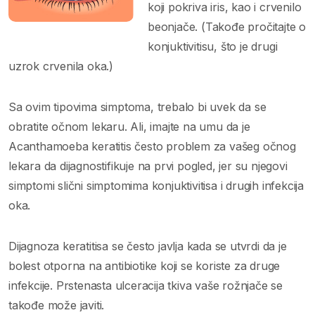
koji pokriva iris, kao i crvenilo
beonjače. (Takođe pročitajte o
konjuktivitisu, što je drugi
uzrok crvenila oka.)
Sa ovim tipovima simptoma, trebalo bi uvek da se
obratite očnom lekaru. Ali, imajte na umu da je
Acanthamoeba keratitis često problem za vašeg očnog
lekara da dijagnostifikuje na prvi pogled, jer su njegovi
simptomi slični simptomima konjuktivitisa i drugih infekcija
oka.
Dijagnoza keratitisa se često javlja kada se utvrdi da je
bolest otporna na antibiotike koji se koriste za druge
infekcije. Prstenasta ulceracija tkiva vaše rožnjače se
takođe može javiti.