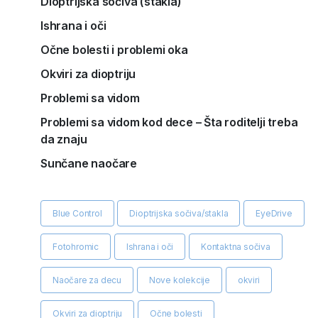
Dioptrijska sočiva (stakla)
Ishrana i oči
Očne bolesti i problemi oka
Okviri za dioptriju
Problemi sa vidom
Problemi sa vidom kod dece – Šta roditelji treba
da znaju
Sunčane naočare
Blue Control
Dioptrijska sočiva/stakla
EyeDrive
Fotohromic
Ishrana i oči
Kontaktna sočiva
Naočare za decu
Nove kolekcije
okviri
Okviri za dioptriju
Očne bolesti