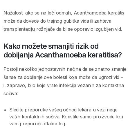
Nažalost, ako se ne leči odmah, Acanthamoeba keratitis
može da dovede do trajnog gubitka vida ili zahteva
transplantaciju rožnjače da bi se oporavio izgubljen vid.
Kako možete smanjiti rizik od
dobijanja Acanthamoeba keratitisa?
Postoji nekoliko jednostavnih načina da se znatno smanje
šanse za dobijanje ove bolesti koja može da ugrozi vid –
i, zapravo, bilo koje vrste infekcija vezanih za kontaktna
sočiva:
Sledite preporuke vašeg očnog lekara u vezi nege
vaših kontaktnih sočiva. Koristite samo proizvode koji
vam preporuči oftalmolog.