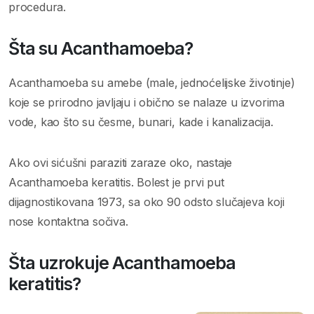
procedura.
Šta su Acanthamoeba?
Acanthamoeba su amebe (male, jednoćelijske životinje)
koje se prirodno javljaju i obično se nalaze u izvorima
vode, kao što su česme, bunari, kade i kanalizacija.
Ako ovi sićušni paraziti zaraze oko, nastaje
Acanthamoeba keratitis. Bolest je prvi put
dijagnostikovana 1973, sa oko 90 odsto slučajeva koji
nose kontaktna sočiva.
Šta uzrokuje Acanthamoeba
keratitis?