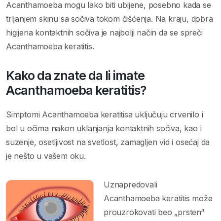
Acanthamoeba mogu lako biti ubijene, posebno kada se
trljanjem skinu sa sočiva tokom čišćenja. Na kraju, dobra
higijena kontaktnih sočiva je najbolji način da se spreči
Acanthamoeba keratitis.
Kako da znate da li imate
Acanthamoeba keratitis?
Simptomi Acanthamoeba keratitisa uključuju crvenilo i
bol u očima nakon uklanjanja kontaktnih sočiva, kao i
suzenje, osetljivost na svetlost, zamagljen vid i osećaj da
je nešto u vašem oku.
Uznapredovali
Acanthamoeba keratitis može
prouzrokovati beo „prsten“