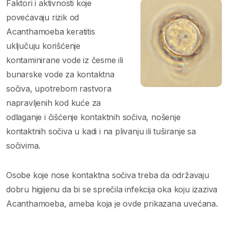
Faktori i aktivnosti koje
povećavaju rizik od
Acanthamoeba keratitis
uključuju korišćenje
kontaminirane vode iz česme ili
bunarske vode za kontaktna
sočiva, upotrebom rastvora
napravljenih kod kuće za
odlaganje i čišćenje kontaktnih sočiva, nošenje
kontaktnih sočiva u kadi i na plivanju ili tuširanje sa
sočivima.
Osobe koje nose kontaktna sočiva treba da održavaju
dobru higijenu da bi se sprečila infekcija oka koju izaziva
Acanthamoeba, ameba koja je ovde prikazana uvećana.