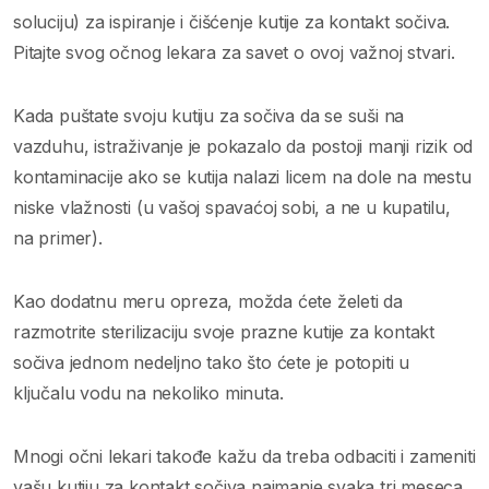
soluciju) za ispiranje i čišćenje kutije za kontakt sočiva.
Pitajte svog očnog lekara za savet o ovoj važnoj stvari.
Kada puštate svoju kutiju za sočiva da se suši na
vazduhu, istraživanje je pokazalo da postoji manji rizik od
kontaminacije ako se kutija nalazi licem na dole na mestu
niske vlažnosti (u vašoj spavaćoj sobi, a ne u kupatilu,
na primer).
Kao dodatnu meru opreza, možda ćete želeti da
razmotrite sterilizaciju svoje prazne kutije za kontakt
sočiva jednom nedeljno tako što ćete je potopiti u
ključalu vodu na nekoliko minuta.
Mnogi očni lekari takođe kažu da treba odbaciti i zameniti
vašu kutiju za kontakt sočiva najmanje svaka tri meseca